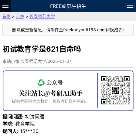
FREE研究生招生
首页
>
吉林
>
长春师范大学
题库
故事
专题
APP
笔记
论坛
删除或更新信息，请邮件至freekaoyan#163.com(#换成@)
VIP
资料
初试教育学是621自命吗
本站小编 长春师范大学/2025-01-04
提问问题:
初试问题
学院:
教育学院
提问人:
15***20