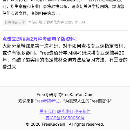
问，招生章程和专业目录将尽快公布，请密切关注学校网站。烦请您
仔细阅读文件，查阅相关信息 ...
长春师范大学
本站小编 长春师范大学 2025-01-04
点击立即搜索2万种考研电子版资料！
大部分童鞋都是第一次考研，对于如何查找专业课指定教材，
或许有很多疑问。Free壹佰分学习网考研深耕专业课辅导20
年，总结了超实用的指定教材查询方法及复习方法，有需要的
看过来
Free考研考试FreeKaoYan.Com
欢迎来到
Free考研考试
，"为实现人生的Free而奋斗"
关于我们
联系我们
电子邮件
苏ICP备16059069号
© 2020 FreeKaoYan! . All rights reserved.