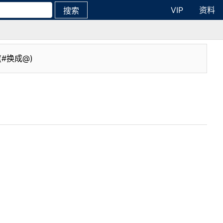
VIP
资料
搜索
(#换成@)