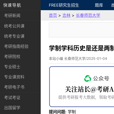
快速导航
FREE研究生招生
题库
首页
>
吉林
>
长春师范大学
考研新闻
统考公共课
统考专业课
考研指南经验
学制学科历史是还是两
考研院校
本站小编 长春师范大学/2025-01-04
专业硕士
专业课资料
考研电子书
考试考证
出国留学
提问问题:
学制