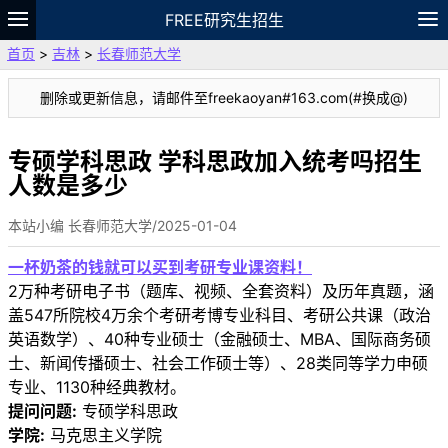
FREE研究生招生
首页
>
吉林
>
长春师范大学
题库
故事
专题
APP
笔记
论坛
删除或更新信息，请邮件至freekaoyan#163.com(#换成@)
VIP
资料
专硕学科思政 学科思政加入统考吗招生
人数是多少
本站小编 长春师范大学/2025-01-04
一杯奶茶的钱就可以买到考研专业课资料！
2万种考研电子书（题库、视频、全套资料）及历年真题，涵
盖547所院校4万余个考研考博专业科目、考研公共课（政治
英语数学）、40种专业硕士（金融硕士、MBA、国际商务硕
士、新闻传播硕士、社会工作硕士等）、28类同等学力申硕
专业、1130种经典教材。
提问问题:
专硕学科思政
学院:
马克思主义学院