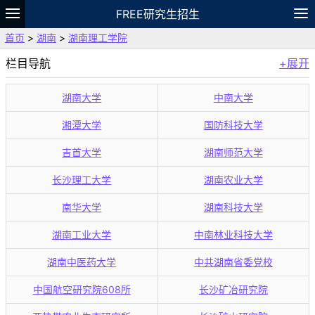
FREE研究生招生
首页
>
湖南
>
湖南理工学院
题库
故事
专题
APP
笔记
论坛
栏目导航
+展开
VIP
资料
湖南大学
中南大学
湘潭大学
国防科技大学
吉首大学
湖南师范大学
长沙理工大学
湖南农业大学
南华大学
湖南科技大学
湖南工业大学
中南林业科技大学
湖南中医药大学
中共湖南省委党校
中国航空研究院608所
长沙矿冶研究院