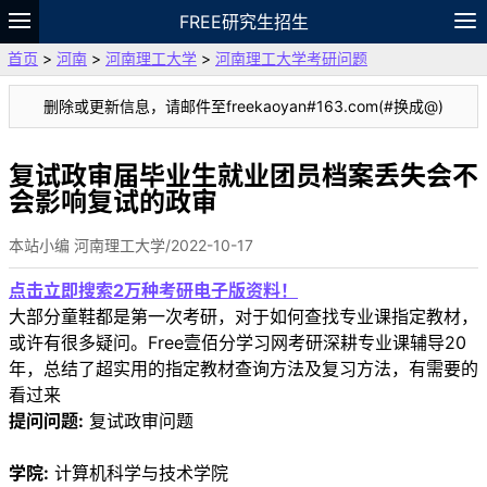
FREE研究生招生
首页
>
河南
>
河南理工大学
>
河南理工大学考研问题
题库
故事
专题
APP
笔记
论坛
删除或更新信息，请邮件至freekaoyan#163.com(#换成@)
VIP
资料
复试政审届毕业生就业团员档案丢失会不
会影响复试的政审
本站小编 河南理工大学/2022-10-17
点击立即搜索2万种考研电子版资料！
大部分童鞋都是第一次考研，对于如何查找专业课指定教材，
或许有很多疑问。Free壹佰分学习网考研深耕专业课辅导20
年，总结了超实用的指定教材查询方法及复习方法，有需要的
看过来
提问问题:
复试政审问题
学院:
计算机科学与技术学院