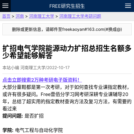
FREE研究生招生
首页
>
河南
>
河南理工大学
>
河南理工大学考研问题
题库
故事
专题
APP
笔记
论坛
删除或更新信息，请邮件至freekaoyan#163.com(#换成@)
VIP
资料
扩招电气学院能源动力扩招总招生名额多
少希望能够解答
本站小编 河南理工大学/2022-10-17
点击立即搜索2万种考研电子版资料！
大部分童鞋都是第一次考研，对于如何查找专业课指定教材，
或许有很多疑问。Free壹佰分学习网考研深耕专业课辅导20
年，总结了超实用的指定教材查询方法及复习方法，有需要的
看过来
提问问题:
是否扩招
学院:
电气工程与自动化学院