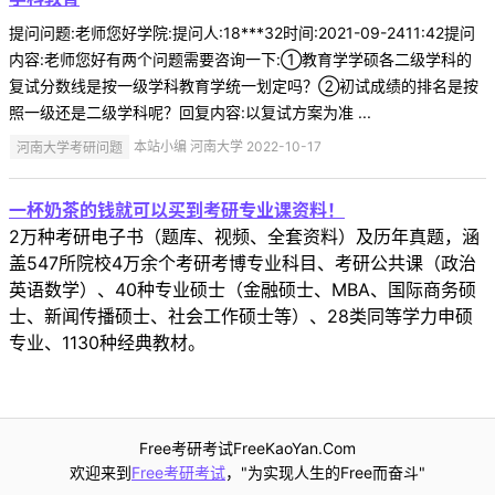
提问问题:老师您好学院:提问人:18***32时间:2021-09-2411:42提问
内容:老师您好有两个问题需要咨询一下:①教育学学硕各二级学科的
复试分数线是按一级学科教育学统一划定吗？②初试成绩的排名是按
照一级还是二级学科呢？回复内容:以复试方案为准 ...
河南大学考研问题
本站小编 河南大学 2022-10-17
一杯奶茶的钱就可以买到考研专业课资料！
2万种考研电子书（题库、视频、全套资料）及历年真题，涵
盖547所院校4万余个考研考博专业科目、考研公共课（政治
英语数学）、40种专业硕士（金融硕士、MBA、国际商务硕
士、新闻传播硕士、社会工作硕士等）、28类同等学力申硕
专业、1130种经典教材。
Free考研考试FreeKaoYan.Com
欢迎来到
Free考研考试
，"为实现人生的Free而奋斗"