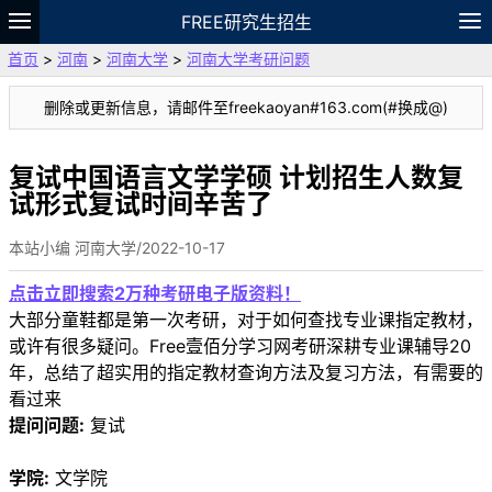
FREE研究生招生
首页
>
河南
>
河南大学
>
河南大学考研问题
题库
故事
专题
APP
笔记
论坛
删除或更新信息，请邮件至freekaoyan#163.com(#换成@)
VIP
资料
复试中国语言文学学硕 计划招生人数复
试形式复试时间辛苦了
本站小编 河南大学/2022-10-17
点击立即搜索2万种考研电子版资料！
大部分童鞋都是第一次考研，对于如何查找专业课指定教材，
或许有很多疑问。Free壹佰分学习网考研深耕专业课辅导20
年，总结了超实用的指定教材查询方法及复习方法，有需要的
看过来
提问问题:
复试
学院:
文学院