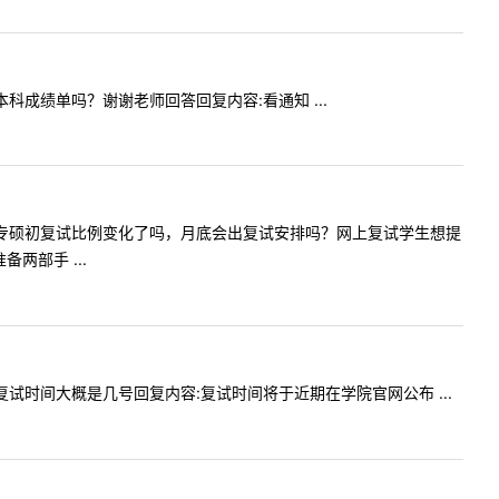
要本科成绩单吗？谢谢老师回答回复内容:看通知 ...
问我们会计专硕初复试比例变化了吗，月底会出复试安排吗？网上复试学生想提
两部手 ...
学院的复试时间大概是几号回复内容:复试时间将于近期在学院官网公布 ...