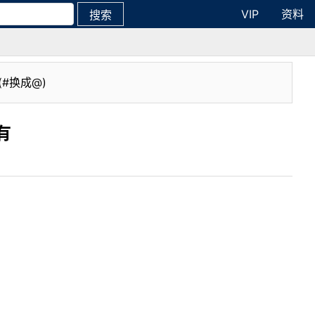
VIP
资料
搜索
(#换成@)
有