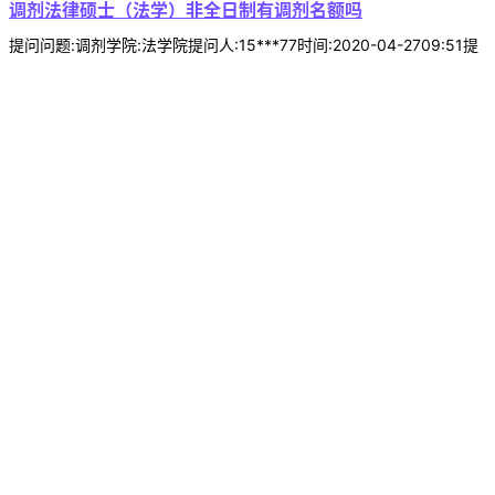
调剂法律硕士（法学）非全日制有调剂名额吗
提问问题:调剂学院:法学院提问人:15***77时间:2020-04-2709:51提
问内容:法律硕士（法学）非全日制有调剂名额吗回复内容:目前暂定法
硕非全日制有调剂名额。 ...
河南大学考研问题
本站小编 河南大学 2022-10-17
调剂（化学）特种功能材料重点实验室的化学专业调剂名额多
吗其一
提问问题:调剂（化学）学院:材料学院提问人:18***99时间:2020-04-
2709:51提问内容:老师您好，请问特种功能材料重点实验室的化学专
业今年调剂名额多吗？其一志愿与调剂是一起复试还是分批进行呢？
其复试形式也是线上进行吗？回复内容:有化学调剂名额，具体请关注
特种功能材料重点实验室网站公告 ...
河南大学考研问题
本站小编 河南大学 2022-10-17
非全调剂调剂到咱学校新闻与传播非全有名额吗