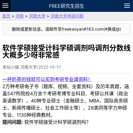
FREE研究生招生
首页
>
河南
>
河南大学
>
河南大学考研问题
题库
故事
专题
APP
笔记
论坛
删除或更新信息，请邮件至freekaoyan#163.com(#换成@)
VIP
资料
软件学硕接受计科学硕调剂吗调剂分数线
大概多少呀非常感
本站小编 河南大学/2022-10-17
一杯奶茶的钱就可以买到考研专业课资料！
2万种考研电子书（题库、视频、全套资料）及历年真题，涵
盖547所院校4万余个考研考博专业科目、考研公共课（政治
英语数学）、40种专业硕士（金融硕士、MBA、国际商务硕
士、新闻传播硕士、社会工作硕士等）、28类同等学力申硕
专业、1130种经典教材。
提问问题:
软件学硕接受计科学硕调剂吗？