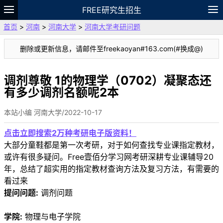
FREE研究生招生
首页
>
河南
>
河南大学
>
河南大学考研问题
题库
故事
专题
APP
笔记
论坛
删除或更新信息，请邮件至freekaoyan#163.com(#换成@)
VIP
资料
调剂尊敬 1的物理学（0702）凝聚态还
有多少调剂名额呢2本
本站小编 河南大学/2022-10-17
点击立即搜索2万种考研电子版资料！
大部分童鞋都是第一次考研，对于如何查找专业课指定教材，
或许有很多疑问。Free壹佰分学习网考研深耕专业课辅导20
年，总结了超实用的指定教材查询方法及复习方法，有需要的
看过来
提问问题:
调剂问题
学院:
物理与电子学院