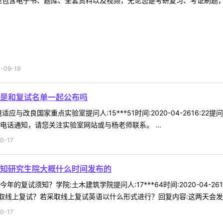
型包含电子书、题库、全套资料以及视频，无论您是考研复习、考证刷题，还
09-19
是和复试名单一起公布吗
应与改良国家重点实验室提问人:15***51时间:2020-04-2616:
电话通知，请您关注实验室网站或与杨老师联系。 ...
0-17
知研究生院大概什么时间发布的
的复试须知？学院:土木建筑学院提问人:17***64时间:2020-04-
线上复试？若采取线上复试英语以什么形式进行？回复内容:这两天会发布复
0-17