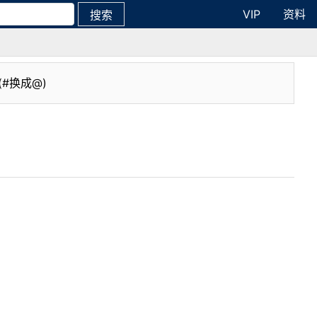
VIP
资料
搜索
(#换成@)