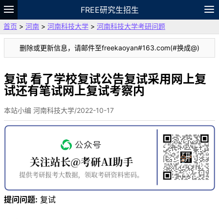
FREE研究生招生
首页
>
河南
>
河南科技大学
>
河南科技大学考研问题
题库
故事
专题
APP
笔记
论坛
删除或更新信息，请邮件至freekaoyan#163.com(#换成@)
VIP
资料
复试 看了学校复试公告复试采用网上复
试还有笔试网上复试考察内
本站小编 河南科技大学/2022-10-17
提问问题:
复试