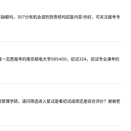
护理专硕有缺额吗，307分有机会调剂到贵校吗回复内容:你好，可关注报考专
您好！我一志愿报考的南京邮电大学085400，初试324，初试专业课考的
剂到贵校工商管理学硕，请问筛选进入复试是看初试成绩还是综合评价？谢谢老