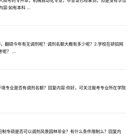
科学历是成人高考的专升本，机械自动化专业，毕业证已经拿到，但是没有学位
如有本科 ...
师1.老师，翻硕今年有无调剂呢？调剂名额大概有多少呢？2.学校在研招网
？ ...
业资源与环境专业是否有调剂名额？回复内容:你好，可关注报考专业所在学院
风景园林全日制专硕是否可以调剂风景园林非全？有什么条件限制么？回复内