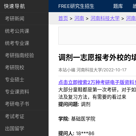
快速导航
FREE研究生招生
题库
首页
>
河南
>
河南科技大学
>
河南
考研新闻
统考公共课
统考专业课
考研指南经验
调剂一志愿报考外校的
考研院校
本站小编 河南科技大学/2022-10-17
专业硕士
点击立即搜索2万种考研电子版资料
大部分童鞋都是第一次考研，对于如
专业课资料
法及复习方法，有需要的看过来
考研电子书
提问问题:
调剂
考试考证
学院:
基础医学院
出国留学
提问人:
18***86