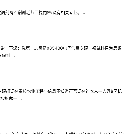
语文调剂吗？谢谢老师回复内容:没有相关专业。 ...
！我想咨询一下您：我第一志愿是085400电子信息专硕，初试科目为思想
 ...
一志愿机械专硕想调剂贵校农业工程与信息不知道可否调剂？本人一志愿B区机
你一 ...