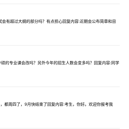
一下，考试会有超过大纲的部分吗？有点担心回复内容:近期会公布简章和目
交通运输专硕的专业课会改吗？另外今年的招生人数会变多吗？回复内容:同学
能出大纲吗，都周四了，9月快结束了回复内容:考生，你好。欢迎你报考我