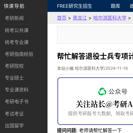
快速导航
FREE研究生招生
题库
首页
>
黑龙江
>
哈尔滨医科大学
>
考研新闻
统考公共课
统考专业课
考研指南经验
帮忙解答退役士兵专项
考研院校
本站小编 哈尔滨医科大学/2024-11-16
专业硕士
专业课资料
考研电子书
考试考证
出国留学
提问问题:
老师请帮忙解答一下