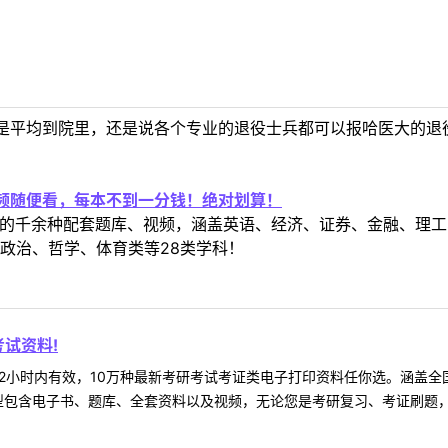
是平均到院里，还是说各个专业的退役士兵都可以报哈医大的退
视频随便看，每本不到一分钱！绝对划算！
定教材的千余种配套题库、视频，涵盖英语、经济、证券、金融、
政治、哲学、体育类等28类学科！
试资料!
2小时内有效，10万种最新考研考试考证类电子打印资料任你选。涵盖全国
型包含电子书、题库、全套资料以及视频，无论您是考研复习、考证刷题，还