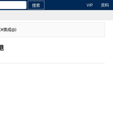
VIP
资料
搜索
(#换成@)
退