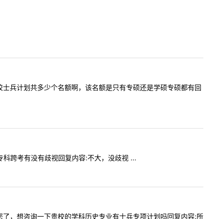
想问一次该校士兵计划共多少个名额啊，该名额是只有专硕还是学硕专硕都有回
对专科跨考有没有歧视回复内容:不大，没歧视 ...
您好打扰您了，想咨询一下贵校的学科历史专业有士兵专项计划吗回复内容:所