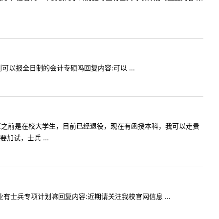
计划可以报全日制的会计专硕吗回复内容:可以 ...
老师。我入伍之前是在校大学生，目前已经退役，现在有函授本科，我可以走贵
试，士兵 ...
史专业有士兵专项计划嘛回复内容:近期请关注我校官网信息 ...