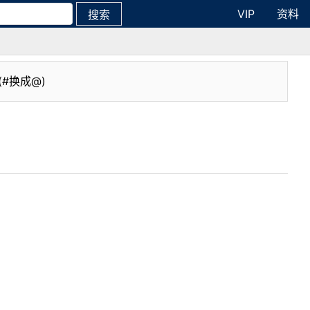
VIP
资料
搜索
(#换成@)