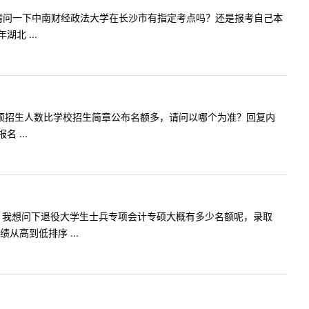
大学。我想请问一下中南财经政法大学在长沙市有指定考点吗？还是报考自己本
北 ...
网查询会计专硕招生人数比学校招生简章公布名额多，请问以哪个为准？回复内
 ...
内容:老师，我想问下退役大学生士兵专项会计专硕大概有多少名额呢，录取
高到低排序 ...