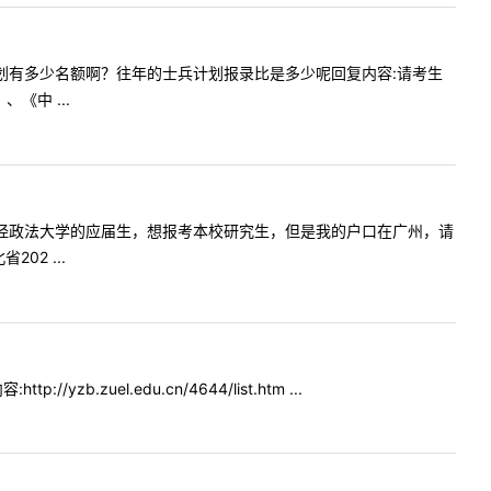
年士兵计划有多少名额啊？往年的士兵计划报录比是多少呢回复内容:请考生
《中 ...
我是中南财经政法大学的应届生，想报考本校研究生，但是我的户口在广州，请
2 ...
.zuel.edu.cn/4644/list.htm ...