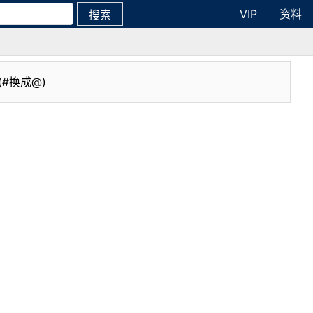
VIP
资料
搜索
(#换成@)