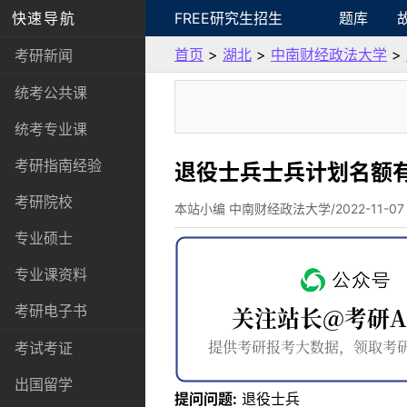
快速导航
FREE研究生招生
题库
首页
>
湖北
>
中南财经政法大学
>
考研新闻
统考公共课
统考专业课
考研指南经验
退役士兵士兵计划名额
考研院校
本站小编 中南财经政法大学/2022-11-07
专业硕士
专业课资料
考研电子书
考试考证
出国留学
提问问题:
退役士兵