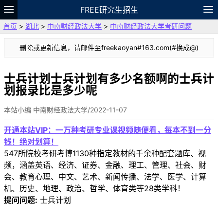
FREE研究生招生
首页
>
湖北
>
中南财经政法大学
>
中南财经政法大学考研问题
题库
故事
专题
APP
笔记
论坛
删除或更新信息，请邮件至freekaoyan#163.com(#换成@)
VIP
资料
士兵计划士兵计划有多少名额啊的士兵计
划报录比是多少呢
本站小编 中南财经政法大学/2022-11-07
开通本站VIP：一万种考研专业课视频随便看，每本不到一分
钱！绝对划算！
547所院校考研考博1130种指定教材的千余种配套题库、视
频，涵盖英语、经济、证券、金融、理工、管理、社会、财
会、教育心理、中文、艺术、新闻传播、法学、医学、计算
机、历史、地理、政治、哲学、体育类等28类学科！
提问问题:
士兵计划