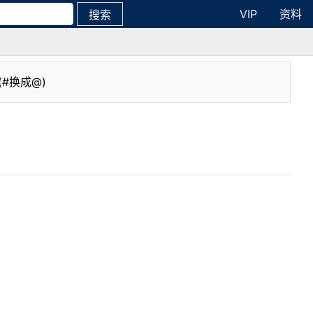
VIP
资料
搜索
(#换成@)