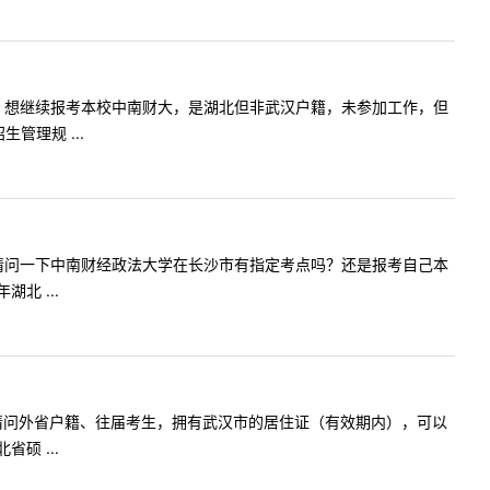
六月毕业的，想继续报考本校中南财大，是湖北但非武汉户籍，未参加工作，但
管理规 ...
大学。我想请问一下中南财经政法大学在长沙市有指定考点吗？还是报考自己本
北 ...
老师您好，请问外省户籍、往届考生，拥有武汉市的居住证（有效期内），可以
硕 ...