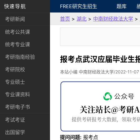
快速导航
FREE研究生招生
题库
首页
>
湖北
>
中南财经政法大学
>
考研新闻
统考公共课
统考专业课
考研指南经验
报考点武汉应届毕业生
考研院校
本站小编 中南财经政法大学/2022-11-07
专业硕士
专业课资料
考研电子书
考试考证
出国留学
提问问题:
报考点