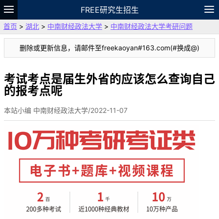
FREE研究生招生
首页
>
湖北
>
中南财经政法大学
>
中南财经政法大学考研问题
题库
故事
专题
APP
笔记
论坛
删除或更新信息，请邮件至freekaoyan#163.com(#换成@)
VIP
资料
考试考点是届生外省的应该怎么查询自己
的报考点呢
本站小编 中南财经政法大学/2022-11-07