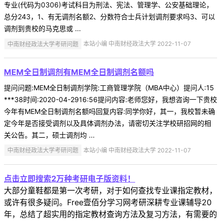
专业(代码为0306)考试科目为刑法、宪法、管理学、公安基础理论，
总分243，1、有无调剂名额2、分数符合士兵计划调剂要求吗3、可以
调剂到贵校的马克思或 ...
中南财经政法大学考研问题
本站小编 中南财经政法大学 2022-11-07
MEM全日制调剂有MEM全日制调剂名额吗
提问问题:MEM全日制调剂学院:工商管理学院（MBA中心）提问人:15
***38时间:2020-04-2916:56提问内容:老师您好，我想咨询一下贵校
今年有MEM全日制调剂名额吗回复内容:同学你好，其一，我校暂未确
定今年是否接受调剂以及具体调剂办法，请密切关注学校研招网的相
关公告。其二，硕士调剂均 ...
中南财经政法大学考研问题
本站小编 中南财经政法大学 2022-11-07
点击立即搜索2万种考研电子版资料！
大部分童鞋都是第一次考研，对于如何查找专业课指定教材，
或许有很多疑问。Free壹佰分学习网考研深耕专业课辅导20
年，总结了超实用的指定教材查询方法及复习方法，有需要的