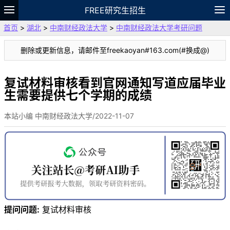
FREE研究生招生
首页
>
湖北
>
中南财经政法大学
>
中南财经政法大学考研问题
题库
故事
专题
APP
笔记
论坛
删除或更新信息，请邮件至freekaoyan#163.com(#换成@)
VIP
资料
复试材料审核看到官网通知写道应届毕业
生需要提供七个学期的成绩
本站小编 中南财经政法大学/2022-11-07
提问问题:
复试材料审核