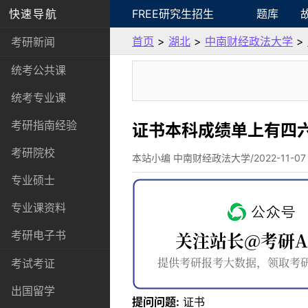
快速导航
FREE研究生招生
题库
首页
>
湖北
>
中南财经政法大学
>
考研新闻
统考公共课
统考专业课
考研指南经验
证书本科成绩单上有四
考研院校
本站小编 中南财经政法大学/2022-11-07
专业硕士
专业课资料
考研电子书
考试考证
出国留学
提问问题:
证书