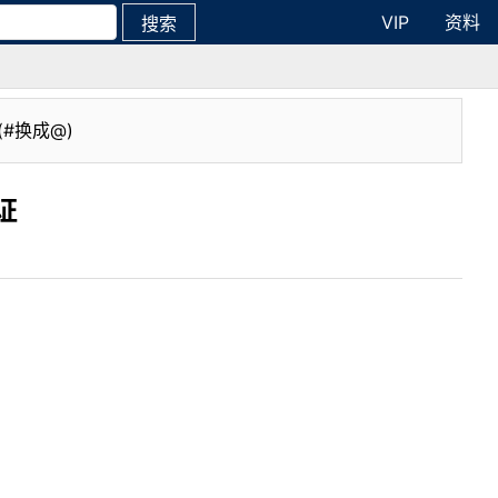
VIP
资料
搜索
(#换成@)
证