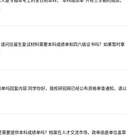
问内容:本人是专插本考上的全日制本科，“本科成绩单”只有三学期的成绩，
.
:老师您好，请问往届生复试材料需要本科成绩单和四六级证书吗？如果暂时拿
.
供本科成绩单吗回复内容:同学你好，我校研招网已经公布资格审查通知，请以
作的往届生还需要提供本科成绩单吗？档案在人才交流市场，政审函是单位盖章