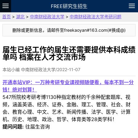
FREE研究生招生
首页
>
湖北
>
中南财经政法大学
>
中南财经政法大学考研问题
题库
故事
专题
APP
笔记
论坛
删除或更新信息，请邮件至freekaoyan#163.com(#换成@)
VIP
资料
届生已经工作的届生还需要提供本科成绩
单吗 档案在人才交流市场
本站小编 中南财经政法大学/2022-11-07
开通本站VIP：一万种考研专业课视频随便看，每本不到一分
钱！绝对划算！
547所院校考研考博1130种指定教材的千余种配套题库、视
频，涵盖英语、经济、证券、金融、理工、管理、社会、财
会、教育心理、中文、艺术、新闻传播、法学、医学、计算
机、历史、地理、政治、哲学、体育类等28类学科！
提问问题:
往届生咨询