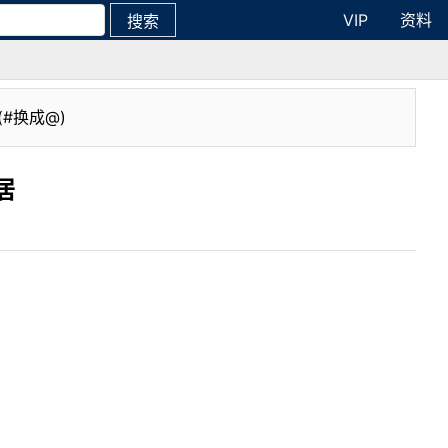
VIP
资料
搜索
(#换成@)
居