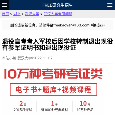
FREE研究生招生
首页
>
湖北
>
武汉大学
>
武汉大学考研问题
题库
故事
专题
APP
笔记
论坛
删除或更新信息，请邮件至freekaoyan#163.com(#换成@)
VIP
资料
退役高考考入军校后因学校转制退出现役
有参军证明书和退出现役证
本站小编 武汉大学/2022-11-07