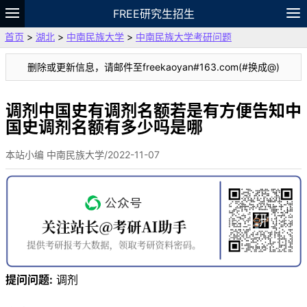
FREE研究生招生
首页
>
湖北
>
中南民族大学
>
中南民族大学考研问题
题库
故事
专题
APP
笔记
论坛
删除或更新信息，请邮件至freekaoyan#163.com(#换成@)
VIP
资料
调剂中国史有调剂名额若是有方便告知中
国史调剂名额有多少吗是哪
本站小编 中南民族大学/2022-11-07
提问问题:
调剂