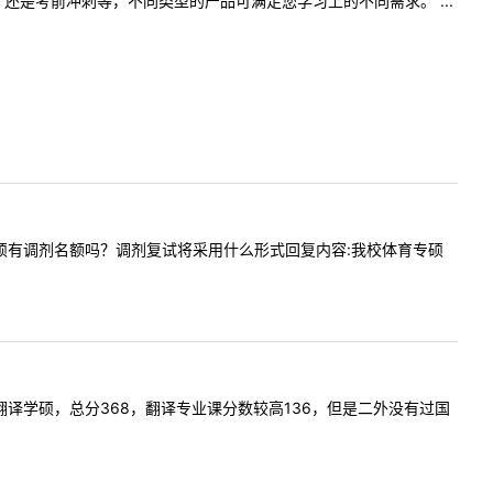
是考前冲刺等，不同类型的产品可满足您学习上的不同需求。 ...
校体育专硕有调剂名额吗？调剂复试将采用什么形式回复内容:我校体育专硕
考南开翻译学硕，总分368，翻译专业课分数较高136，但是二外没有过国