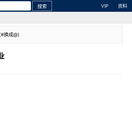
VIP
资料
搜索
(#换成@)
业