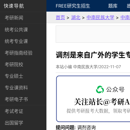
快速导航
FREE研究生招生
题库
首页
>
湖北
>
中南民族大学
>
中南
考研新闻
统考公共课
统考专业课
考研指南经验
调剂是来自广外的学生
考研院校
本站小编 中南民族大学/2022-11-07
专业硕士
专业课资料
考研电子书
考试考证
出国留学
提问问题:
调剂咨询