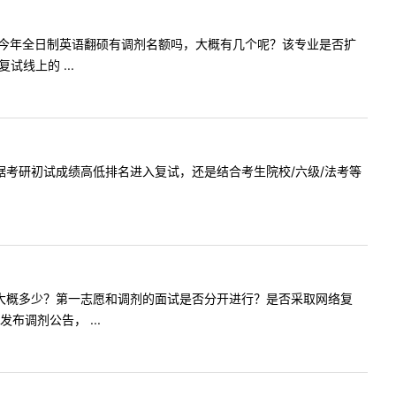
。请问1、今年全日制英语翻硕有调剂名额吗，大概有几个呢？该专业是否扩
线上的 ...
调剂是根据考研初试成绩高低排名进入复试，还是结合考生院校/六级/法考等
剂名额么？大概多少？第一志愿和调剂的面试是否分开进行？是否采取网络复
调剂公告， ...