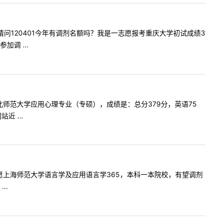
您好！请问120401今年有调剂名额吗？我是一志愿报考重庆大学初试成绩3
调 ...
愿院校东北师范大学应用心理专业（专硕），成绩是：总分379分，英语75
 ...
请问一志愿上海师范大学语言学及应用语言学365，本科一本院校，有望调剂
..