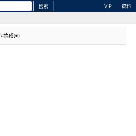
VIP
资料
搜索
(#换成@)