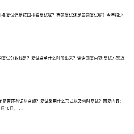
计划是按省排名复试还是按国排名复试呢？等额复试还是差额复试呢？今年招少
英语笔译的复试分数线是？复试名单什么时候出来？谢谢回复内容:复试方案近
业管理今年是否还有调剂名额？复试采用什么形式以及何时复试？回复内容:
日， ...