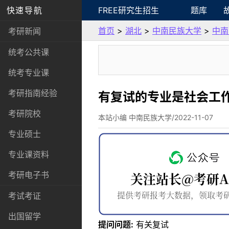
快速导航
FREE研究生招生
题库
首页
>
湖北
>
中南民族大学
>
中南
考研新闻
统考公共课
统考专业课
考研指南经验
有复试的专业是社会工作
考研院校
本站小编 中南民族大学/2022-11-07
专业硕士
专业课资料
考研电子书
考试考证
出国留学
提问问题:
有关复试