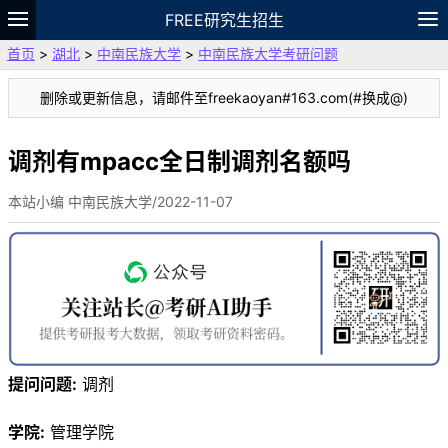
FREE研究生招生
首页
>
湖北
>
中南民族大学
>
中南民族大学考研问题
题库
故事
专题
APP
笔记
论坛
删除或更新信息，请邮件至freekaoyan#163.com(#换成@)
VIP
资料
调剂有mpacc全日制调剂名额吗
本站小编 中南民族大学/2022-11-07
提问问题:
调剂
学院:
管理学院