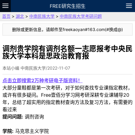
FREE研究生招生
首页
>
湖北
>
中南民族大学
>
中南民族大学考研问题
题库
故事
专题
APP
笔记
论坛
删除或更新信息，请邮件至freekaoyan#163.com(#换成@)
VIP
资料
调剂贵学院有调剂名额一志愿报考中央民
族大学本科是思政治教育报
本站小编 中南民族大学/2022-11-07
点击立即搜索2万种考研电子版资料！
大部分童鞋都是第一次考研，对于如何查找专业课指定教材，
或许有很多疑问。Free壹佰分学习网考研深耕专业课辅导20
年，总结了超实用的指定教材查询方法及复习方法，有需要的
看过来
提问问题:
调剂咨询
学院:
马克思主义学院