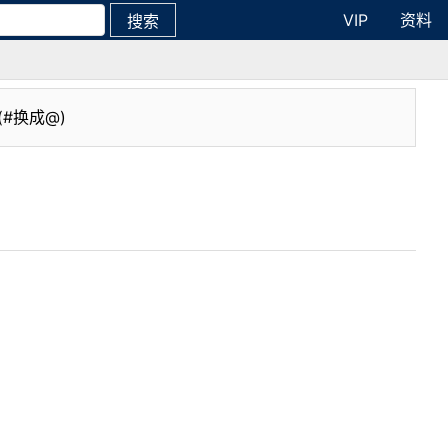
VIP
资料
搜索
(#换成@)