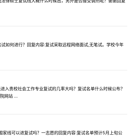
贵校的法学院法律硕士复试线大概什么时候出，另外是否接受调剂呢？谢谢回复
，复试中笔试如何进行？回复内容:复试采取远程网络面试,无笔试。学校今年
下刚过国家线进入贵校社会工作专业复试的几率大吗？复试名单什么时候公布？
站 ...
非法学刚好国家线可以进复试吗？一志愿的回复内容:复试名单预计5月上旬公