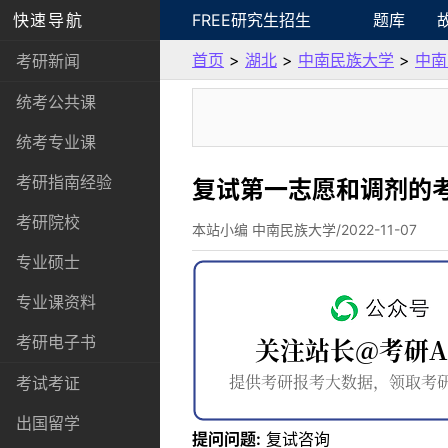
快速导航
FREE研究生招生
题库
首页
>
湖北
>
中南民族大学
>
中南
考研新闻
统考公共课
统考专业课
考研指南经验
复试第一志愿和调剂的
考研院校
本站小编 中南民族大学/2022-11-07
专业硕士
专业课资料
考研电子书
考试考证
出国留学
提问问题:
复试咨询