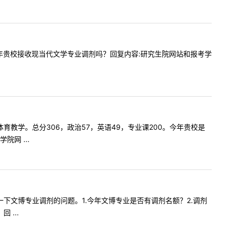
，请问今年贵校接收现当代文学专业调剂吗？回复内容:研究生院网站和报考学
硕，体育教学。总分306，政治57，英语49，专业课200。今年贵校是
网 ...
想咨询一下文博专业调剂的问题。1.今年文博专业是否有调剂名额？2.调剂
...