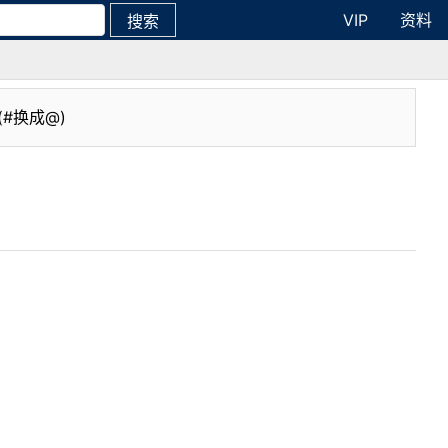
VIP
资料
搜索
(#换成@)