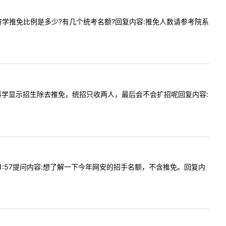
要应用经济学推免比例是多少?有几个统考名额?回复内容:推免人数请参考院系
您好，骨科学显示招生除去推免，统招只收两人，最后会不会扩招呢回复内容:
2411:57提问内容:想了解一下今年网安的招手名额，不含推免。回复内