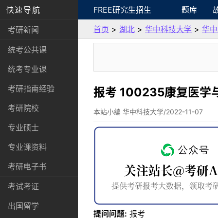
快速导航
FREE研究生招生
题库
首页
>
湖北
>
华中科技大学
>
华中
考研新闻
统考公共课
统考专业课
考研指南经验
报考 100235康复
考研院校
本站小编 华中科技大学/2022-11-07
专业硕士
专业课资料
考研电子书
考试考证
出国留学
提问问题:
报考