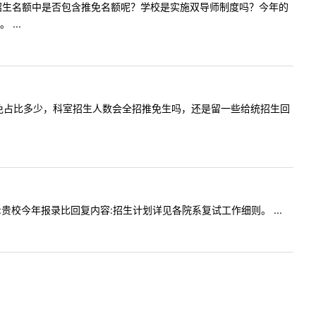
会计专硕拟招生名额中是否包含推免名额呢？学校是实施双导师制度吗？今年的
...
问一下，推免占比多少，科室招生人数会全招推免生吗，还是留一些给统招生回
问内容:贵校今年报录比回复内容:招生计划详见各院系复试工作细则。 ...