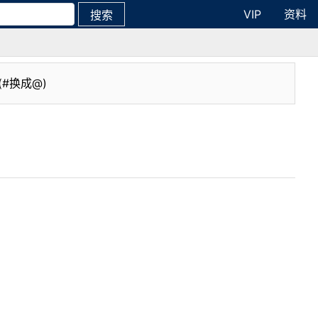
VIP
资料
搜索
(#换成@)