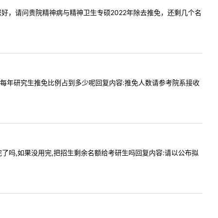
容:老师您好，请问贵院精神病与精神卫生专硕2022年除去推免，还剩几个名
请问教研院每年研究生推免比例占到多少呢回复内容:推免人数请参考院系接收
免名额用完了吗,如果没用完,把招生剩余名额给考研生吗回复内容:请以公布拟