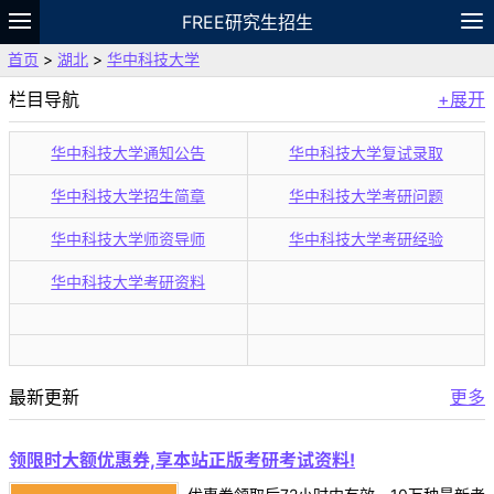
FREE研究生招生
首页
>
湖北
>
华中科技大学
题库
故事
专题
APP
笔记
论坛
栏目导航
+展开
VIP
资料
华中科技大学通知公告
华中科技大学复试录取
华中科技大学招生简章
华中科技大学考研问题
华中科技大学师资导师
华中科技大学考研经验
华中科技大学考研资料
最新更新
更多
领限时大额优惠券,享本站正版考研考试资料!