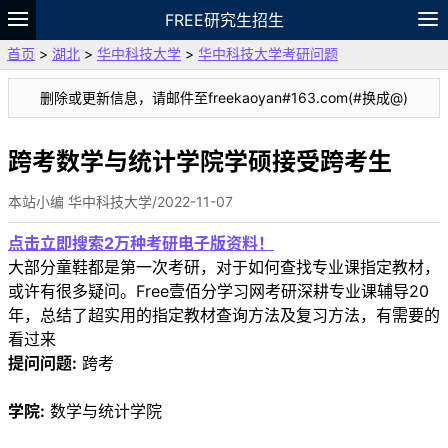
FREE研究生招生
首页
>
湖北
>
华中科技大学
>
华中科技大学考研问题
题库
故事
专题
APP
笔记
论坛
删除或更新信息，请邮件至freekaoyan#163.com(#换成@)
VIP
资料
跨考数学与统计学院学硕接受跨考生
本站小编 华中科技大学/2022-11-07
点击立即搜索2万种考研电子版资料！
大部分童鞋都是第一次考研，对于如何查找专业课指定教材，
或许有很多疑问。Free壹佰分学习网考研深耕专业课辅导20
年，总结了超实用的指定教材查询方法及复习方法，有需要的
看过来
提问问题:
跨考
学院:
数学与统计学院