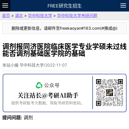
FREE研究生招生
首页
>
湖北
>
华中科技大学
>
华中科技大学考研问题
题库
故事
专题
APP
笔记
论坛
删除或更新信息，请邮件至freekaoyan#163.com(#换成@)
VIP
资料
调剂报同济医院临床医学专业学硕未过线
能否调剂基础医学院的基础
本站小编 华中科技大学/2022-11-07
提问问题:
调剂