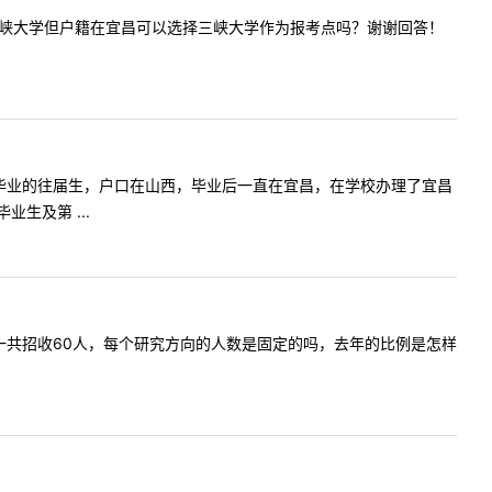
考院校非三峡大学但户籍在宜昌可以选择三峡大学作为报考点吗？谢谢回答！
是三峡大学毕业的往届生，户口在山西，毕业后一直在宜昌，在学校办理了宜昌
生及第 ...
全日制）一共招收60人，每个研究方向的人数是固定的吗，去年的比例是怎样