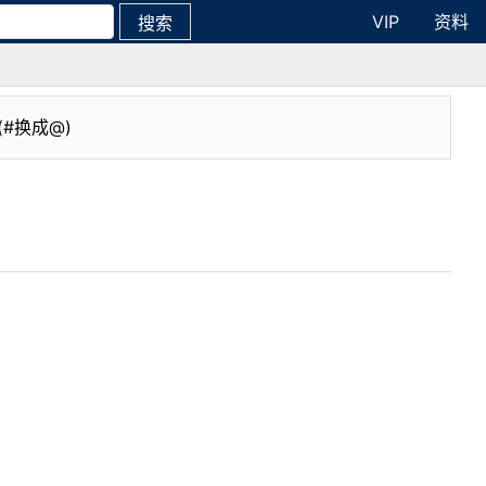
VIP
资料
搜索
(#换成@)