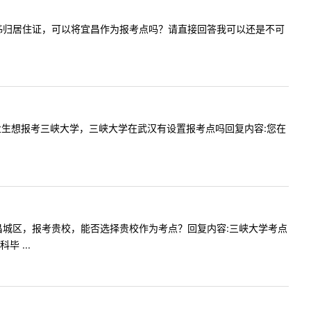
在孝感，有秭归居住证，可以将宜昌作为报考点吗？请直接回答我可以还是不可
的应届毕业生想报考三峡大学，三峡大学在武汉有设置报考点吗回复内容:您在
户口在宜昌城区，报考贵校，能否选择贵校作为考点？回复内容:三峡大学考点
 ...