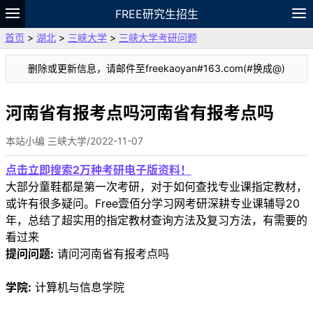
FREE研究生招生
首页
>
湖北
>
三峡大学
>
三峡大学考研问题
题库
故事
专题
APP
笔记
论坛
删除或更新信息，请邮件至freekaoyan#163.com(#换成@)
VIP
资料
河南省有报考点吗河南省有报考点吗
本站小编 三峡大学/2022-11-07
点击立即搜索2万种考研电子版资料！
大部分童鞋都是第一次考研，对于如何查找专业课指定教材，
或许有很多疑问。Free壹佰分学习网考研深耕专业课辅导20
年，总结了超实用的指定教材查询方法及复习方法，有需要的
看过来
提问问题:
请问河南省有报考点吗
学院:
计算机与信息学院