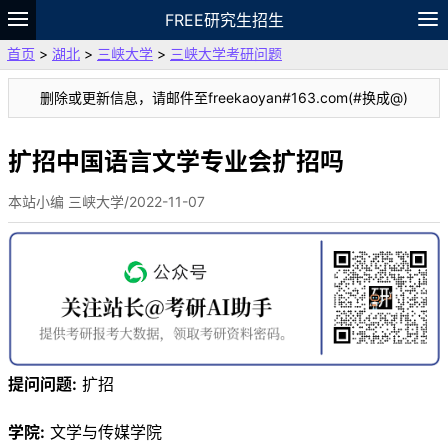
FREE研究生招生
首页
>
湖北
>
三峡大学
>
三峡大学考研问题
题库
故事
专题
APP
笔记
论坛
删除或更新信息，请邮件至freekaoyan#163.com(#换成@)
VIP
资料
扩招中国语言文学专业会扩招吗
本站小编 三峡大学/2022-11-07
提问问题:
扩招
学院:
文学与传媒学院