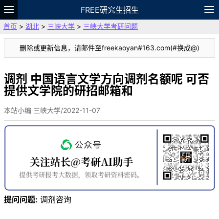
FREE研究生招生
首页
>
湖北
>
三峡大学
>
三峡大学考研问题
题库
故事
专题
APP
笔记
论坛
删除或更新信息，请邮件至freekaoyan#163.com(#换成@)
VIP
资料
调剂 中国语言文学方向调剂名额呢 可否
提供文学院的研招邮箱和
本站小编 三峡大学/2022-11-07
提问问题:
调剂咨询