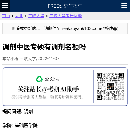
FREE研究生招生
首页
>
湖北
>
三峡大学
>
三峡大学考研问题
题库
故事
专题
APP
笔记
论坛
删除或更新信息，请邮件至freekaoyan#163.com(#换成@)
VIP
资料
调剂中医专硕有调剂名额吗
本站小编 三峡大学/2022-11-07
提问问题:
调剂
学院:
基础医学院