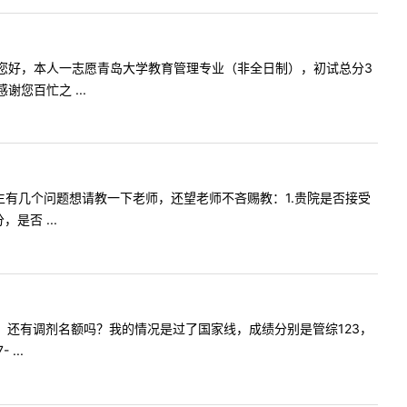
内容:老师您好，本人一志愿青岛大学教育管理专业（非全日制），初试总分3
您百忙之 ...
您好！学生有几个问题想请教一下老师，还望老师不吝赐教：1.贵院是否接受
否 ...
硕全日制，还有调剂名额吗？我的情况是过了国家线，成绩分别是管综123，
...