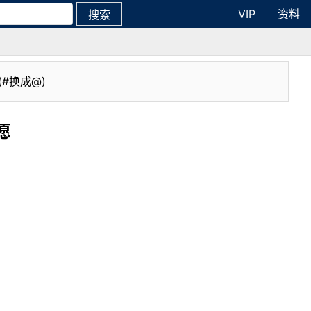
VIP
资料
搜索
(#换成@)
愿