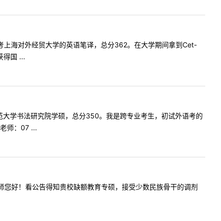
志愿报考上海对外经贸大学的英语笔译，总分362。在大学期间拿到Cet-
 ...
考首都师范大学书法研究院学硕，总分350。我是跨专业考生，初试外语考的
07 ...
:尊敬的老师您好！看公告得知贵校缺额教育专硕，接受少数民族骨干的调剂