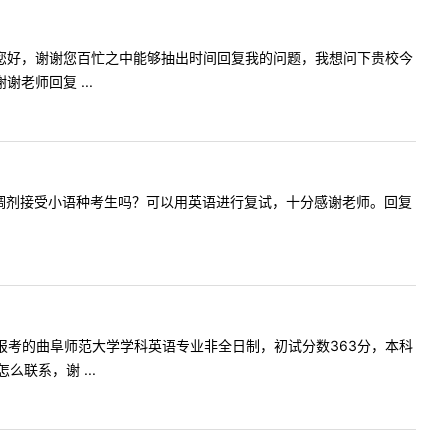
内容:老师您好，谢谢您百忙之中能够抽出时间回复我的问题，我想问下贵校今
老师回复 ...
校汉硕专业调剂接受小语种考生吗？可以用英语进行复试，十分感谢老师。回复
第一志愿报考的曲阜师范大学学科英语专业非全日制，初试分数363分，本科
联系，谢 ...