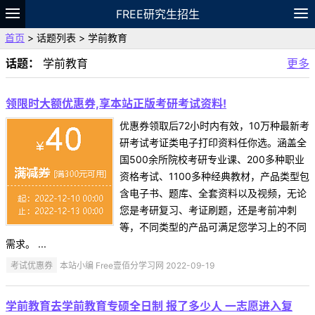
FREE研究生招生
首页
> 话题列表 > 学前教育
题库
故事
专题
APP
笔记
论坛
话题：
学前教育
更多
VIP
资料
领限时大额优惠券,享本站正版考研考试资料!
优惠券领取后72小时内有效，10万种最新考
研考试考证类电子打印资料任你选。涵盖全
国500余所院校考研专业课、200多种职业
资格考试、1100多种经典教材，产品类型包
含电子书、题库、全套资料以及视频，无论
您是考研复习、考证刷题，还是考前冲刺
等，不同类型的产品可满足您学习上的不同
需求。 ...
考试优惠券
本站小编 Free壹佰分学习网 2022-09-19
学前教育去学前教育专硕全日制 报了多少人 一志愿进入复