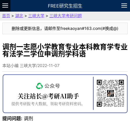
FREE研究生招生
首页
>
湖北
>
三峡大学
>
三峡大学考研问题
题库
故事
专题
APP
笔记
论坛
删除或更新信息，请邮件至freekaoyan#163.com(#换成@)
VIP
资料
调剂一志愿小学教育专业本科教育学专业
有法学二学位申调剂学科语
本站小编 三峡大学/2022-11-07
提问问题:
调剂