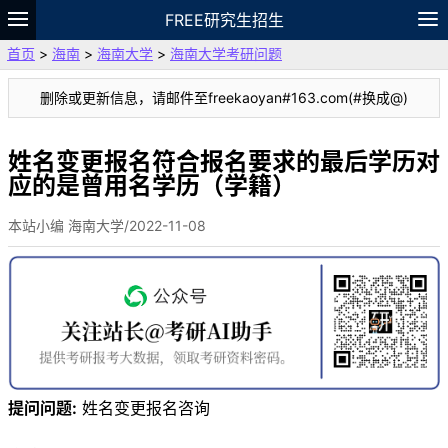
FREE研究生招生
首页
>
海南
>
海南大学
>
海南大学考研问题
题库
故事
专题
APP
笔记
论坛
删除或更新信息，请邮件至freekaoyan#163.com(#换成@)
VIP
资料
姓名变更报名符合报名要求的最后学历对
应的是曾用名学历（学籍）
本站小编 海南大学/2022-11-08
提问问题:
姓名变更报名咨询