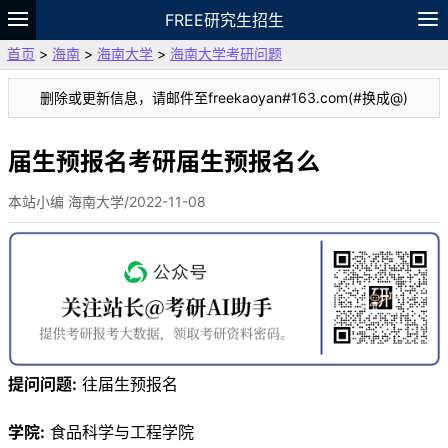
FREE研究生招生
首页
>
海南
>
海南大学
>
海南大学考研问题
题库
故事
专题
APP
笔记
论坛
删除或更新信息，请邮件至freekaoyan#163.com(#换成@)
VIP
资料
届生预报名考研届生预报名么
本站小编 海南大学/2022-11-08
提问问题:
往届生预报名
学院:
食品科学与工程学院