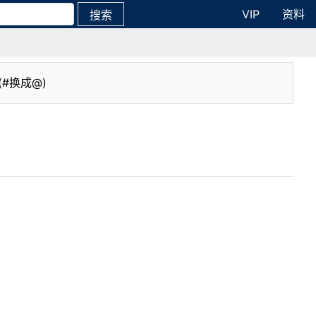
VIP
资料
搜索
(#换成@)