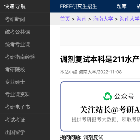
快速导航
FREE研究生招生
题库
首页
>
海南
>
海南大学
>
海南大学
考研新闻
统考公共课
统考专业课
考研指南经验
调剂复试本科是211水
考研院校
本站小编 海南大学/2022-11-08
专业硕士
专业课资料
考研电子书
考试考证
出国留学
提问问题:
调剂复试