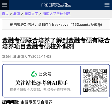
FREE研究生招生
首页
>
海南
>
海南大学
>
海南大学考研问题
题库
故事
专题
APP
笔记
论坛
删除或更新信息，请邮件至freekaoyan#163.com(#换成@)
VIP
资料
金融专硕联合培养了解到金融专硕有联合
培养项目金融专硕校外调剂
本站小编 海南大学/2022-11-08
提问问题:
金融专硕联合培养