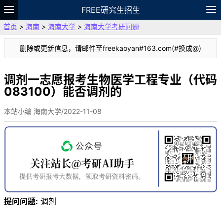
FREE研究生招生
首页
>
海南
>
海南大学
>
海南大学考研问题
题库
故事
专题
APP
笔记
论坛
删除或更新信息，请邮件至freekaoyan#163.com(#换成@)
VIP
资料
调剂一志愿报考生物医学工程专业（代码
083100）能否调剂的
本站小编 海南大学/2022-11-08
提问问题:
调剂